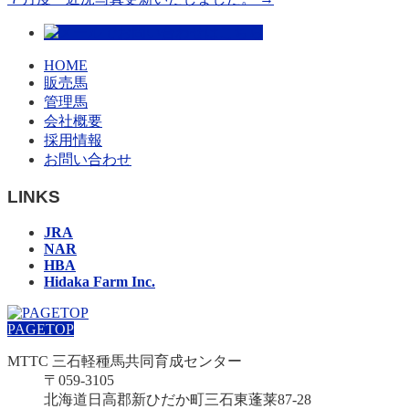
HOME
販売馬
管理馬
会社概要
採用情報
お問い合わせ
LINKS
JRA
NAR
HBA
Hidaka Farm Inc.
PAGETOP
MTTC 三石軽種馬共同育成センター
〒059-3105
北海道日高郡新ひだか町三石東蓬莱87-28