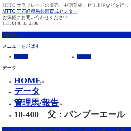
MTTC サラブレッドの販売・中期育成・セリ上場などを行っ
MTTC 三石軽種馬共同育成センター
お気軽にお問い合わせください
TEL 0146-33-2300
MENU
メニューを飛ばす
HOME
販売馬
データ
HOME
»
データ
»
管理馬/報告
»
10-400 父：バンブーエール