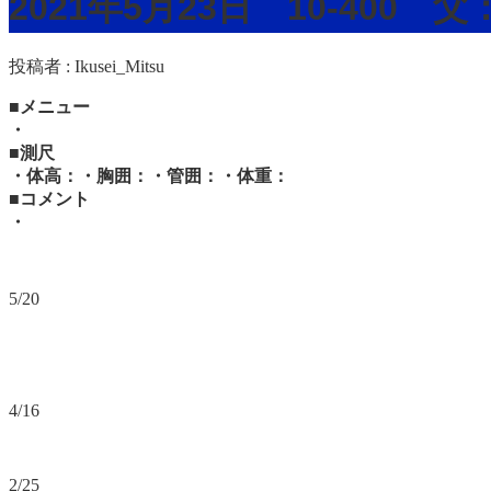
2021年5月23日 10-400
投稿者 :
Ikusei_Mitsu
■メニュー
・
■測尺
・体高：・胸囲：・管囲：・体重：
■コメント
・
5/20
4/16
2/25