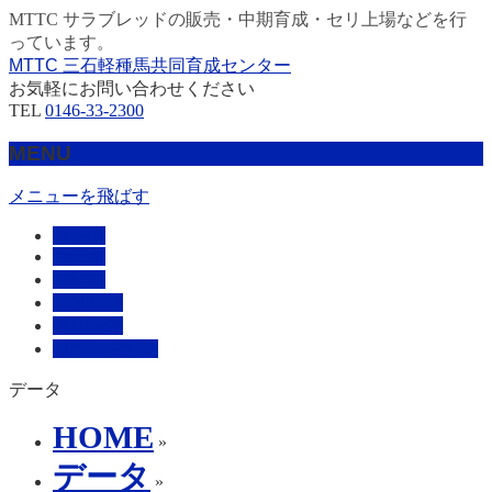
MTTC サラブレッドの販売・中期育成・セリ上場などを行
っています。
MTTC 三石軽種馬共同育成センター
お気軽にお問い合わせください
TEL
0146-33-2300
MENU
メニューを飛ばす
HOME
販売馬
管理馬
会社概要
採用情報
お問い合わせ
データ
HOME
»
データ
»