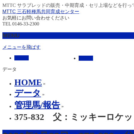
MTTC サラブレッドの販売・中期育成・セリ上場などを行っ
MTTC 三石軽種馬共同育成センター
お気軽にお問い合わせください
TEL 0146-33-2300
MENU
メニューを飛ばす
HOME
販売馬
データ
HOME
»
データ
»
管理馬/報告
»
375-832 父：ミッキーロケ