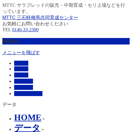
MTTC サラブレッドの販売・中期育成・セリ上場などを行
っています。
MTTC 三石軽種馬共同育成センター
お気軽にお問い合わせください
TEL
0146-33-2300
MENU
メニューを飛ばす
HOME
販売馬
管理馬
会社概要
採用情報
お問い合わせ
データ
HOME
»
データ
»