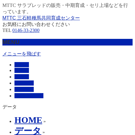
MTTC サラブレッドの販売・中期育成・セリ上場などを行
っています。
MTTC 三石軽種馬共同育成センター
お気軽にお問い合わせください
TEL
0146-33-2300
MENU
メニューを飛ばす
HOME
販売馬
管理馬
会社概要
採用情報
お問い合わせ
データ
HOME
»
データ
»