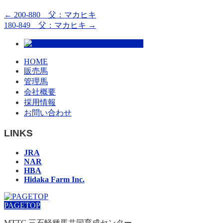
←
200-880 父：マカヒキ
180-849 父：マカヒキ
→
HOME
販売馬
管理馬
会社概要
採用情報
お問い合わせ
LINKS
JRA
NAR
HBA
Hidaka Farm Inc.
PAGETOP
MTTC 三石軽種馬共同育成センター