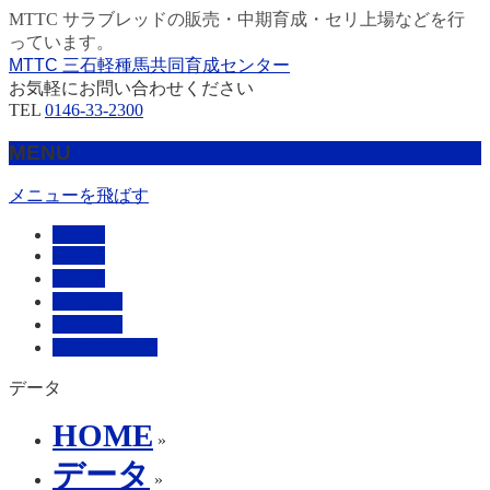
MTTC サラブレッドの販売・中期育成・セリ上場などを行
っています。
MTTC 三石軽種馬共同育成センター
お気軽にお問い合わせください
TEL
0146-33-2300
MENU
メニューを飛ばす
HOME
販売馬
管理馬
会社概要
採用情報
お問い合わせ
データ
HOME
»
データ
»