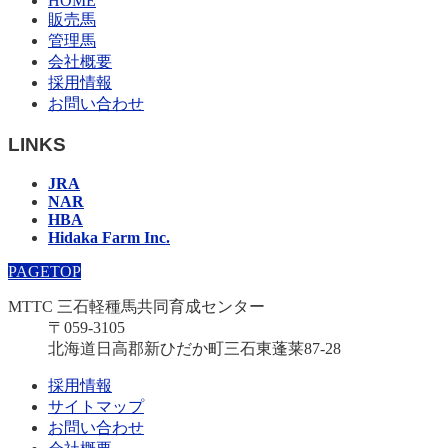
HOME
販売馬
管理馬
会社概要
採用情報
お問い合わせ
LINKS
JRA
NAR
HBA
Hidaka Farm Inc.
PAGETOP
MTTC 三石軽種馬共同育成センター
〒059-3105
北海道日高郡新ひだか町三石東蓬莱87-28
採用情報
サイトマップ
お問い合わせ