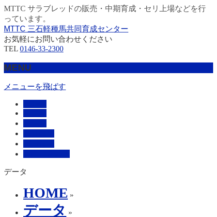
MTTC サラブレッドの販売・中期育成・セリ上場などを行
っています。
MTTC 三石軽種馬共同育成センター
お気軽にお問い合わせください
TEL
0146-33-2300
MENU
メニューを飛ばす
HOME
販売馬
管理馬
会社概要
採用情報
お問い合わせ
データ
HOME
»
データ
»