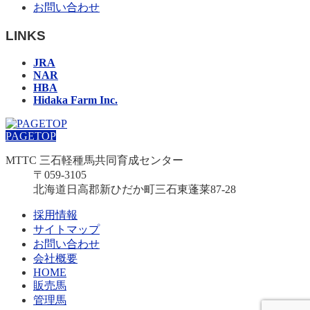
お問い合わせ
LINKS
JRA
NAR
HBA
Hidaka Farm Inc.
PAGETOP
MTTC 三石軽種馬共同育成センター
〒059-3105
北海道日高郡新ひだか町三石東蓬莱87-28
採用情報
サイトマップ
お問い合わせ
会社概要
HOME
販売馬
管理馬