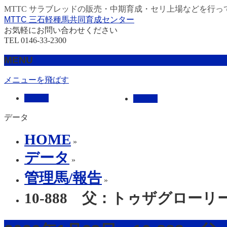
MTTC サラブレッドの販売・中期育成・セリ上場などを行っ
MTTC 三石軽種馬共同育成センター
お気軽にお問い合わせください
TEL 0146-33-2300
MENU
メニューを飛ばす
HOME
販売馬
データ
HOME
»
データ
»
管理馬/報告
»
10-888 父：トゥザグローリ