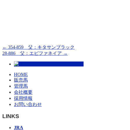
←
354-859 父：キタサンブラック
28-886 父：エピファネイア
→
HOME
販売馬
管理馬
会社概要
採用情報
お問い合わせ
LINKS
JRA