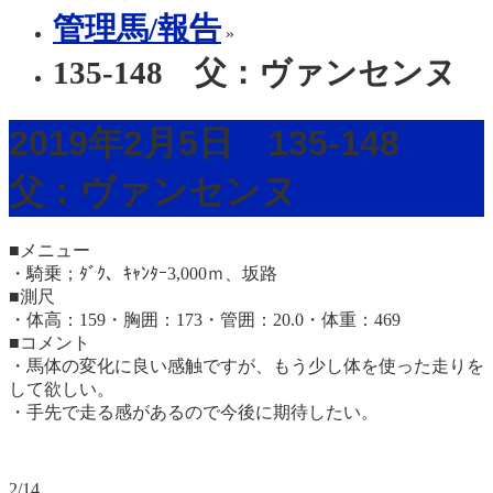
管理馬/報告
»
135-148 父：ヴァンセンヌ
2019年2月5日 135-148
父：ヴァンセンヌ
■メニュー
・騎乗；ﾀﾞｸ、ｷｬﾝﾀｰ3,000ｍ、坂路
■測尺
・体高：159・胸囲：173・管囲：20.0・体重：469
■コメント
・馬体の変化に良い感触ですが、もう少し体を使った走りを
して欲しい。
・手先で走る感があるので今後に期待したい。
2/14