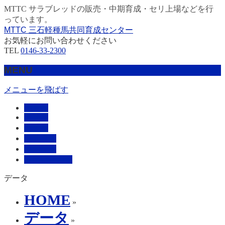
MTTC サラブレッドの販売・中期育成・セリ上場などを行
っています。
MTTC 三石軽種馬共同育成センター
お気軽にお問い合わせください
TEL
0146-33-2300
MENU
メニューを飛ばす
HOME
販売馬
管理馬
会社概要
採用情報
お問い合わせ
データ
HOME
»
データ
»