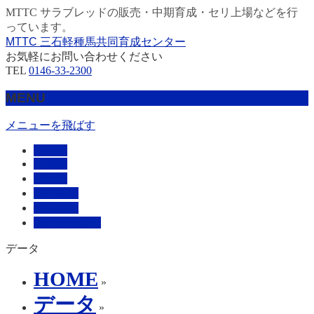
MTTC サラブレッドの販売・中期育成・セリ上場などを行
っています。
MTTC 三石軽種馬共同育成センター
お気軽にお問い合わせください
TEL
0146-33-2300
MENU
メニューを飛ばす
HOME
販売馬
管理馬
会社概要
採用情報
お問い合わせ
データ
HOME
»
データ
»