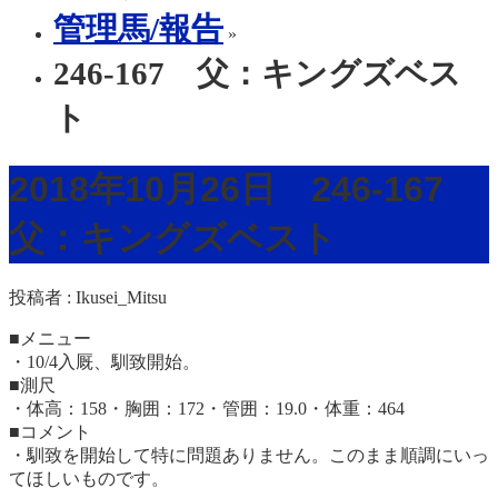
管理馬/報告
»
246-167 父：キングズベス
ト
2018年10月26日 246-167
父：キングズベスト
投稿者 :
Ikusei_Mitsu
■メニュー
・10/4入厩、馴致開始。
■測尺
・体高：158・胸囲：172・管囲：19.0・体重：464
■コメント
・馴致を開始して特に問題ありません。このまま順調にいっ
てほしいものです。