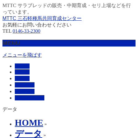
MTTC サラブレッドの販売・中期育成・セリ上場などを行
っています。
MTTC 三石軽種馬共同育成センター
お気軽にお問い合わせください
TEL
0146-33-2300
MENU
メニューを飛ばす
HOME
販売馬
管理馬
会社概要
採用情報
お問い合わせ
データ
HOME
»
データ
»