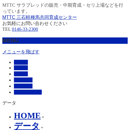
MTTC サラブレッドの販売・中期育成・セリ上場などを行
っています。
MTTC 三石軽種馬共同育成センター
お気軽にお問い合わせください
TEL
0146-33-2300
MENU
メニューを飛ばす
HOME
販売馬
管理馬
会社概要
採用情報
お問い合わせ
データ
HOME
»
データ
»