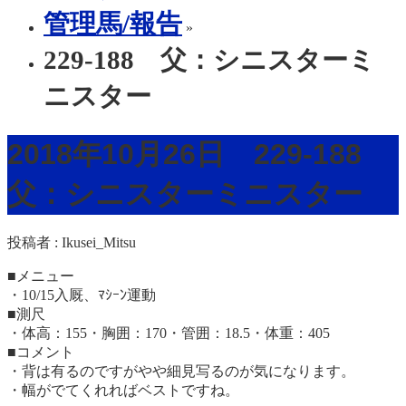
管理馬/報告
»
229-188 父：シニスターミ
ニスター
2018年10月26日 229-188
父：シニスターミニスター
投稿者 :
Ikusei_Mitsu
■メニュー
・10/15入厩、ﾏｼｰﾝ運動
■測尺
・体高：155・胸囲：170・管囲：18.5・体重：405
■コメント
・背は有るのですがやや細見写るのが気になります。
・幅がでてくれればベストですね。