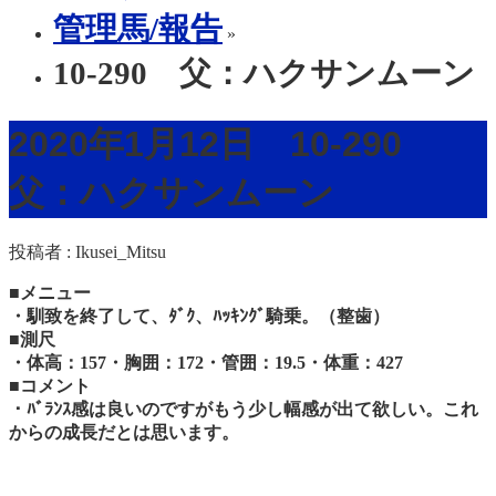
管理馬/報告
»
10-290 父：ハクサンムーン
2020年1月12日 10-290
父：ハクサンムーン
投稿者 :
Ikusei_Mitsu
■メニュー
・馴致を終了して、ﾀﾞｸ、ﾊｯｷﾝｸﾞ騎乗。（整歯）
■測尺
・体高：157
・胸囲：172
・管囲：19.5・体重：427
■コメント
・ﾊﾞﾗﾝｽ感は良いのですがもう少し幅感が出て欲しい。これ
からの成長だとは思います。