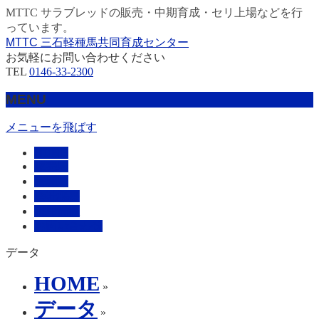
MTTC サラブレッドの販売・中期育成・セリ上場などを行
っています。
MTTC 三石軽種馬共同育成センター
お気軽にお問い合わせください
TEL
0146-33-2300
MENU
メニューを飛ばす
HOME
販売馬
管理馬
会社概要
採用情報
お問い合わせ
データ
HOME
»
データ
»