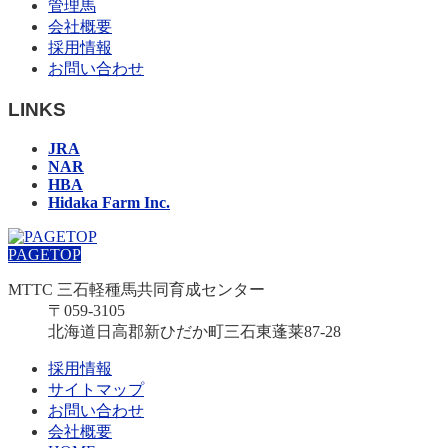
管理馬
会社概要
採用情報
お問い合わせ
LINKS
JRA
NAR
HBA
Hidaka Farm Inc.
PAGETOP
MTTC 三石軽種馬共同育成センター
〒059-3105
北海道日高郡新ひだか町三石東蓬莱87-28
採用情報
サイトマップ
お問い合わせ
会社概要