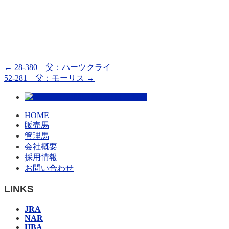
←
28-380 父：ハーツクライ
52-281 父：モーリス
→
HOME
販売馬
管理馬
会社概要
採用情報
お問い合わせ
LINKS
JRA
NAR
HBA