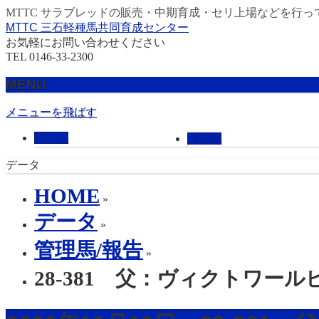
MTTC サラブレッドの販売・中期育成・セリ上場などを行っ
MTTC 三石軽種馬共同育成センター
お気軽にお問い合わせください
TEL 0146-33-2300
MENU
メニューを飛ばす
HOME
販売馬
データ
HOME
»
データ
»
管理馬/報告
»
28-381 父：ヴィクトワール