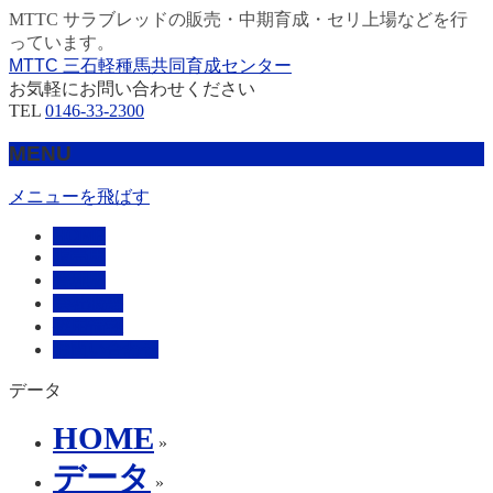
MTTC サラブレッドの販売・中期育成・セリ上場などを行
っています。
MTTC 三石軽種馬共同育成センター
お気軽にお問い合わせください
TEL
0146-33-2300
MENU
メニューを飛ばす
HOME
販売馬
管理馬
会社概要
採用情報
お問い合わせ
データ
HOME
»
データ
»