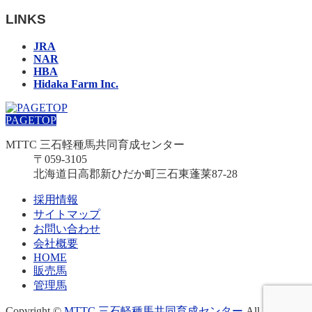
LINKS
JRA
NAR
HBA
Hidaka Farm Inc.
PAGETOP
MTTC 三石軽種馬共同育成センター
〒059-3105
北海道日高郡新ひだか町三石東蓬莱87-28
採用情報
サイトマップ
お問い合わせ
会社概要
HOME
販売馬
管理馬
Copyright ©
MTTC 三石軽種馬共同育成センター
All Rights