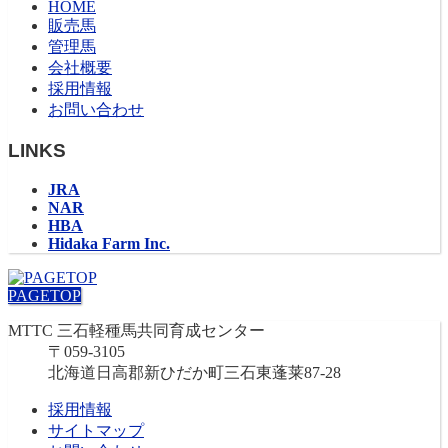
HOME
販売馬
管理馬
会社概要
採用情報
お問い合わせ
LINKS
JRA
NAR
HBA
Hidaka Farm Inc.
PAGETOP
MTTC 三石軽種馬共同育成センター
〒059-3105
北海道日高郡新ひだか町三石東蓬莱87-28
採用情報
サイトマップ