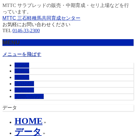
MTTC サラブレッドの販売・中期育成・セリ上場などを行
っています。
MTTC 三石軽種馬共同育成センター
お気軽にお問い合わせください
TEL
0146-33-2300
MENU
メニューを飛ばす
HOME
販売馬
管理馬
会社概要
採用情報
お問い合わせ
データ
HOME
»
データ
»