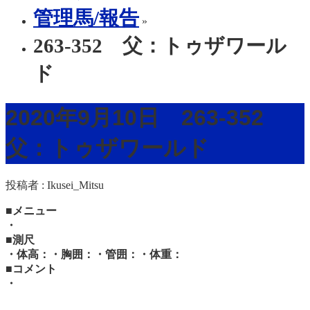
管理馬/報告
»
263-352 父：トゥザワール
ド
2020年9月10日 263-352
父：トゥザワールド
投稿者 :
Ikusei_Mitsu
■メニュー
・
■測尺
・体高：・胸囲：・管囲：・体重：
■コメント
・