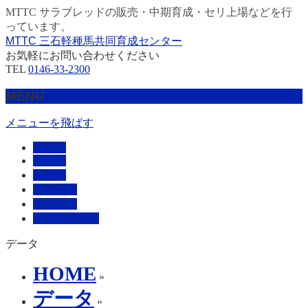
MTTC サラブレッドの販売・中期育成・セリ上場などを行
っています。
MTTC 三石軽種馬共同育成センター
お気軽にお問い合わせください
TEL
0146-33-2300
MENU
メニューを飛ばす
HOME
販売馬
管理馬
会社概要
採用情報
お問い合わせ
データ
HOME
»
データ
»