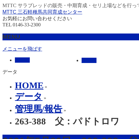
MTTC サラブレッドの販売・中期育成・セリ上場などを行っ
MTTC 三石軽種馬共同育成センター
お気軽にお問い合わせください
TEL 0146-33-2300
MENU
メニューを飛ばす
HOME
販売馬
データ
HOME
»
データ
»
管理馬/報告
»
263-388 父：パドトロワ