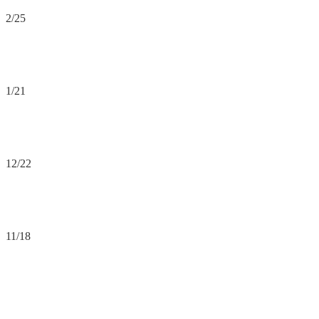
2/25
1/21
12/22
11/18