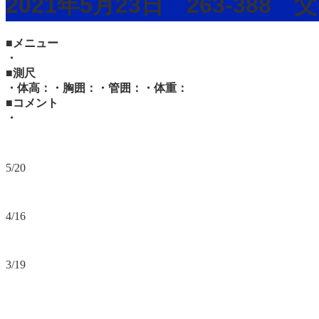
2021年5月23日 263-388
■メニュー
・
■測尺
・体高：・胸囲：・管囲：・体重：
■コメント
・
5/20
4/16
3/19