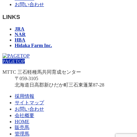
お問い合わせ
LINKS
JRA
NAR
HBA
Hidaka Farm Inc.
PAGETOP
MTTC 三石軽種馬共同育成センター
〒059-3105
北海道日高郡新ひだか町三石東蓬莱87-28
採用情報
サイトマップ
お問い合わせ
会社概要
HOME
販売馬
管理馬