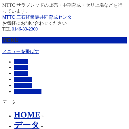
MTTC サラブレッドの販売・中期育成・セリ上場などを行
っています。
MTTC 三石軽種馬共同育成センター
お気軽にお問い合わせください
TEL
0146-33-2300
MENU
メニューを飛ばす
HOME
販売馬
管理馬
会社概要
採用情報
お問い合わせ
データ
HOME
»
データ
»