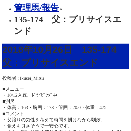
管理馬/報告
»
135-174 父：プリサイスエ
ンド
2018年10月26日 135-174
父：プリサイスエンド
投稿者 :
Ikusei_Mitsu
■メニュー
・10/12入厩、ﾄﾞﾗｲﾋﾞﾝｸﾞ中
■測尺
・体高：163・胸囲：173・管囲：20.0・体重：475
■コメント
・父譲りの気性を考えて時間を掛けながら馴致。
・覚えも良さそうで一安心です。