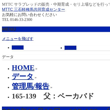
MTTC サラブレッドの販売・中期育成・セリ上場などを行っ
MTTC 三石軽種馬共同育成センター
お気軽にお問い合わせください
TEL 0146-33-2300
MENU
メニューを飛ばす
HOME
販売馬
データ
HOME
»
データ
»
管理馬/報告
»
165-139 父：ベーカバド