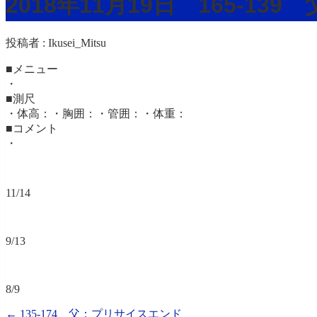
2018年11月19日 165-13
投稿者 :
Ikusei_Mitsu
■メニュー
・
■測尺
・体高：・胸囲：・管囲：・体重：
■コメント
・
11/14
9/13
8/9
←
135-174 父：プリサイスエンド