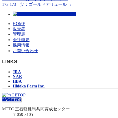
173-173 父：ゴールドアリュール
→
HOME
販売馬
管理馬
会社概要
採用情報
お問い合わせ
LINKS
JRA
NAR
HBA
Hidaka Farm Inc.
PAGETOP
MTTC 三石軽種馬共同育成センター
〒059-3105