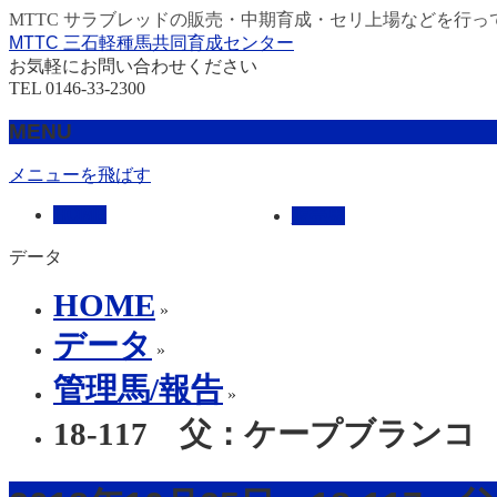
MTTC サラブレッドの販売・中期育成・セリ上場などを行っ
MTTC 三石軽種馬共同育成センター
お気軽にお問い合わせください
TEL 0146-33-2300
MENU
メニューを飛ばす
HOME
販売馬
データ
HOME
»
データ
»
管理馬/報告
»
18-117 父：ケープブランコ