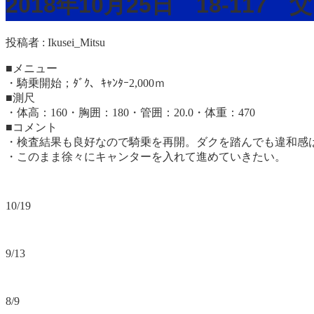
2018年10月25日 18-11
投稿者 :
Ikusei_Mitsu
■メニュー
・騎乗開始；ﾀﾞｸ、ｷｬﾝﾀｰ2,000ｍ
■測尺
・体高：160・胸囲：180・管囲：20.0・体重：470
■コメント
・検査結果も良好なので騎乗を再開。ダクを踏んでも違和感
・このまま徐々にキャンターを入れて進めていきたい。
10/19
9/13
8/9