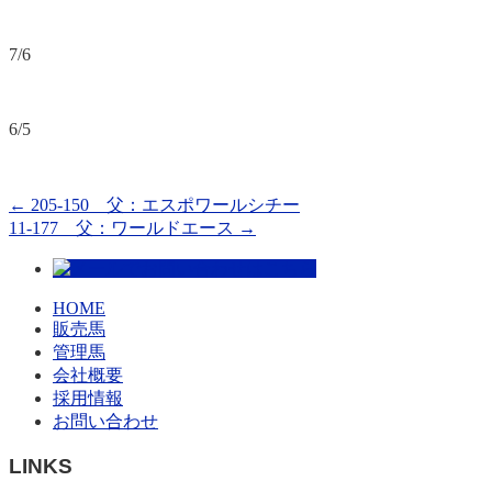
7/6
6/5
←
205-150 父：エスポワールシチー
11-177 父：ワールドエース
→
HOME
販売馬
管理馬
会社概要
採用情報
お問い合わせ
LINKS