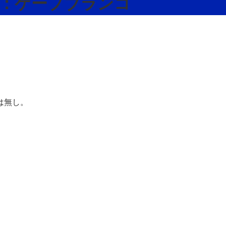
7 父：ケープブランコ
は無し。