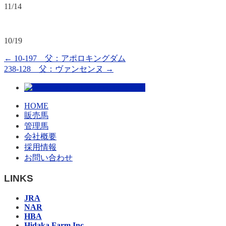
11/14
10/19
←
10-197 父：アポロキングダム
238-128 父：ヴァンセンヌ
→
HOME
販売馬
管理馬
会社概要
採用情報
お問い合わせ
LINKS
JRA
NAR
HBA
Hidaka Farm Inc.