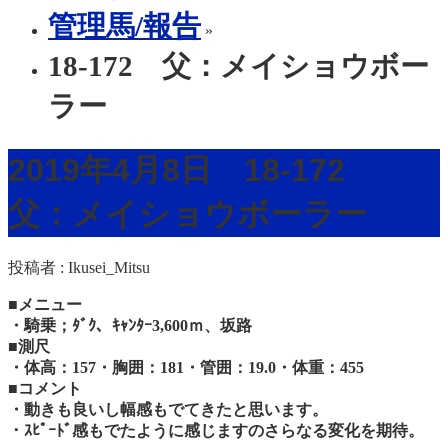
管理馬/報告
»
18-172 父：メイショウボー
ラー
2019年4月8日 18-172
父：メイショウボーラー
投稿者 :
Ikusei_Mitsu
■メニュー
・騎乗；ﾀﾞｸ、ｷｬﾝﾀｰ3,600ｍ、坂路
■測尺
・体高：157・胸囲：181・管囲：19.0・体重：455
■コメント
・動きも良いし幅感もでてきたと思います。
・ｽﾋﾟｰﾄﾞ感もでたように感じますのさらなる変化を期待。