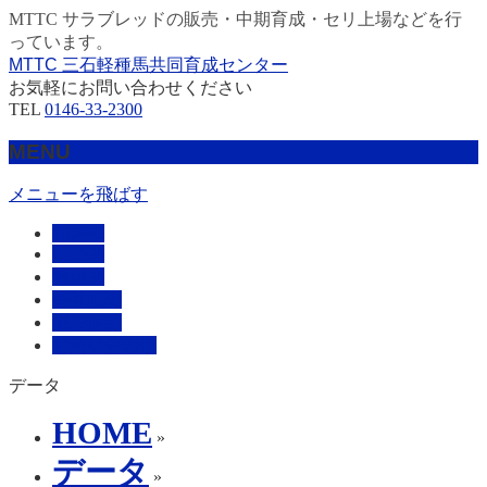
MTTC サラブレッドの販売・中期育成・セリ上場などを行
っています。
MTTC 三石軽種馬共同育成センター
お気軽にお問い合わせください
TEL
0146-33-2300
MENU
メニューを飛ばす
HOME
販売馬
管理馬
会社概要
採用情報
お問い合わせ
データ
HOME
»
データ
»