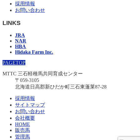
採用情報
お問い合わせ
LINKS
JRA
NAR
HBA
Hidaka Farm Inc.
PAGETOP
MTTC 三石軽種馬共同育成センター
〒059-3105
北海道日高郡新ひだか町三石東蓬莱87-28
採用情報
サイトマップ
お問い合わせ
会社概要
HOME
販売馬
管理馬