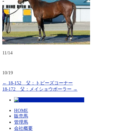
11/14
10/19
←
18-152 父：トビーズコーナー
18-172 父：メイショウボーラー
→
HOME
販売馬
管理馬
会社概要