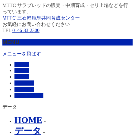
MTTC サラブレッドの販売・中期育成・セリ上場などを行
っています。
MTTC 三石軽種馬共同育成センター
お気軽にお問い合わせください
TEL
0146-33-2300
MENU
メニューを飛ばす
HOME
販売馬
管理馬
会社概要
採用情報
お問い合わせ
データ
HOME
»
データ
»