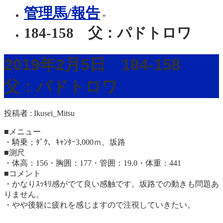
管理馬/報告
»
184-158 父：パドトロワ
2019年2月5日 184-158
父：パドトロワ
投稿者 :
Ikusei_Mitsu
■メニュー
・騎乗；ﾀﾞｸ、ｷｬﾝﾀｰ3,000ｍ、坂路
■測尺
・体高：156・胸囲：177・管囲：19.0・体重：441
■コメント
・かなりｽｯｷﾘ感がでて良い感触です。坂路での動きも問題あ
りません。
・やや後躯に疲れを感じますので注視していきたい。