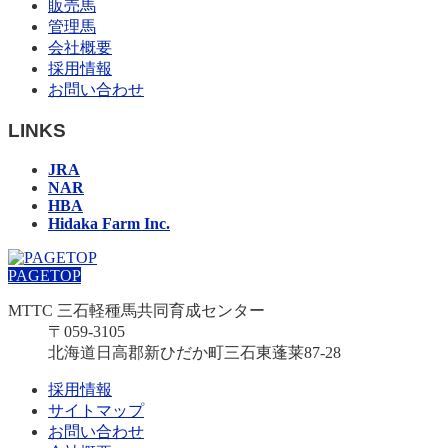
販売馬
管理馬
会社概要
採用情報
お問い合わせ
LINKS
JRA
NAR
HBA
Hidaka Farm Inc.
PAGETOP
MTTC 三石軽種馬共同育成センター
〒059-3105
北海道日高郡新ひだか町三石東蓬莱87-28
採用情報
サイトマップ
お問い合わせ