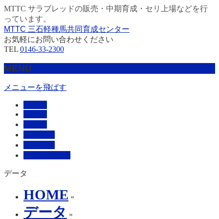
MTTC サラブレッドの販売・中期育成・セリ上場などを行
っています。
MTTC 三石軽種馬共同育成センター
お気軽にお問い合わせください
TEL
0146-33-2300
MENU
メニューを飛ばす
HOME
販売馬
管理馬
会社概要
採用情報
お問い合わせ
データ
HOME
»
データ
»