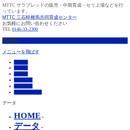
MTTC サラブレッドの販売・中期育成・セリ上場などを行
っています。
MTTC 三石軽種馬共同育成センター
お気軽にお問い合わせください
TEL
0146-33-2300
MENU
メニューを飛ばす
HOME
販売馬
管理馬
会社概要
採用情報
お問い合わせ
データ
HOME
»
データ
»