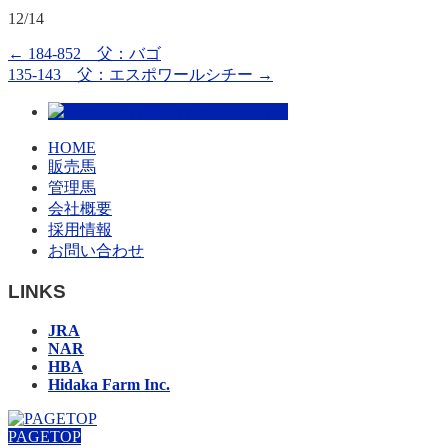
12/14
←
184-852 父：バゴ
135-143 父：エスポワールシチー
→
HOME
販売馬
管理馬
会社概要
採用情報
お問い合わせ
LINKS
JRA
NAR
HBA
Hidaka Farm Inc.
PAGETOP