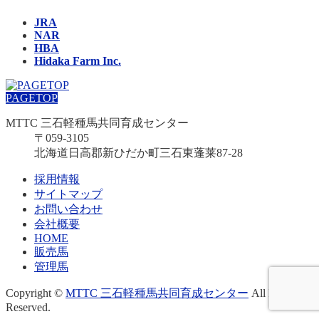
JRA
NAR
HBA
Hidaka Farm Inc.
PAGETOP
MTTC 三石軽種馬共同育成センター
〒059-3105
北海道日高郡新ひだか町三石東蓬莱87-28
採用情報
サイトマップ
お問い合わせ
会社概要
HOME
販売馬
管理馬
Copyright ©
MTTC 三石軽種馬共同育成センター
All Rights
Reserved.