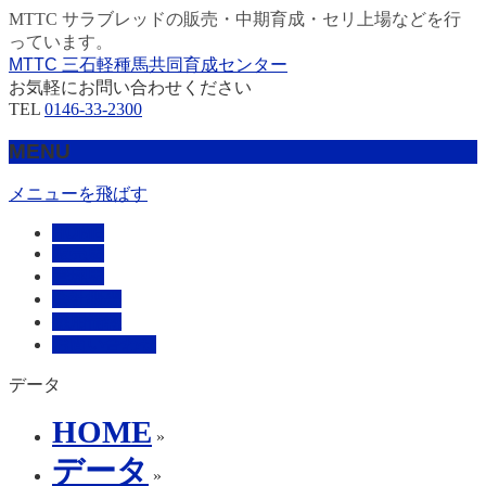
MTTC サラブレッドの販売・中期育成・セリ上場などを行
っています。
MTTC 三石軽種馬共同育成センター
お気軽にお問い合わせください
TEL
0146-33-2300
MENU
メニューを飛ばす
HOME
販売馬
管理馬
会社概要
採用情報
お問い合わせ
データ
HOME
»
データ
»