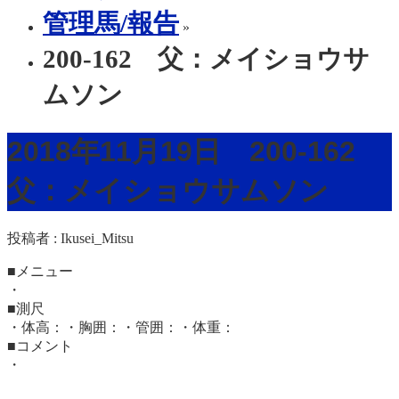
管理馬/報告
»
200-162 父：メイショウサ
ムソン
2018年11月19日 200-162
父：メイショウサムソン
投稿者 :
Ikusei_Mitsu
■メニュー
・
■測尺
・体高：・胸囲：・管囲：・体重：
■コメント
・