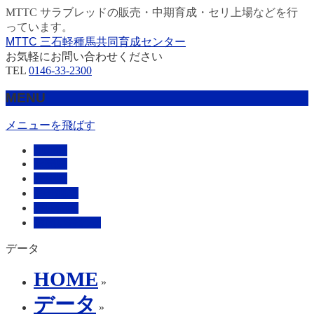
MTTC サラブレッドの販売・中期育成・セリ上場などを行
っています。
MTTC 三石軽種馬共同育成センター
お気軽にお問い合わせください
TEL
0146-33-2300
MENU
メニューを飛ばす
HOME
販売馬
管理馬
会社概要
採用情報
お問い合わせ
データ
HOME
»
データ
»