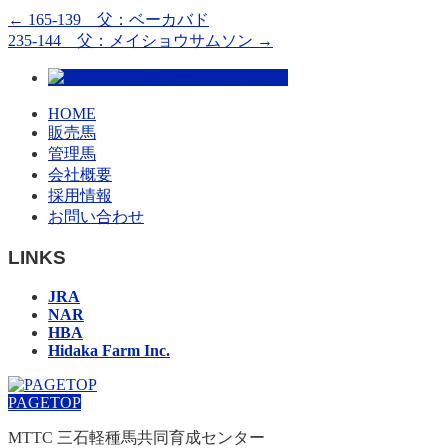
←
165-139 父：ベーカバド
235-144 父：メイショウサムソン
→
HOME
販売馬
管理馬
会社概要
採用情報
お問い合わせ
LINKS
JRA
NAR
HBA
Hidaka Farm Inc.
PAGETOP
MTTC 三石軽種馬共同育成センター