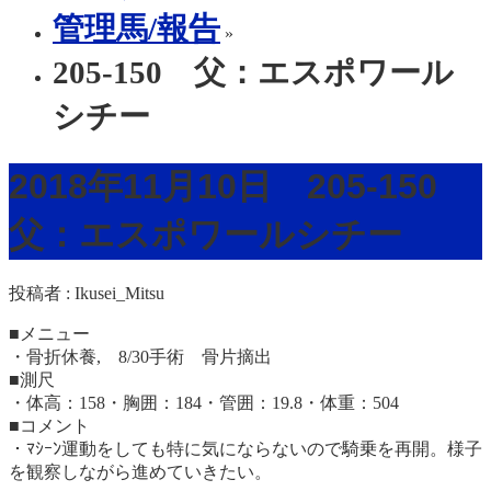
管理馬/報告
»
205-150 父：エスポワール
シチー
2018年11月10日 205-150
父：エスポワールシチー
投稿者 :
Ikusei_Mitsu
■メニュー
・骨折休養, 8/30手術 骨片摘出
■測尺
・体高：158・胸囲：184・管囲：19.8・体重：504
■コメント
・ﾏｼｰﾝ運動をしても特に気にならないので騎乗を再開。様子
を観察しながら進めていきたい。