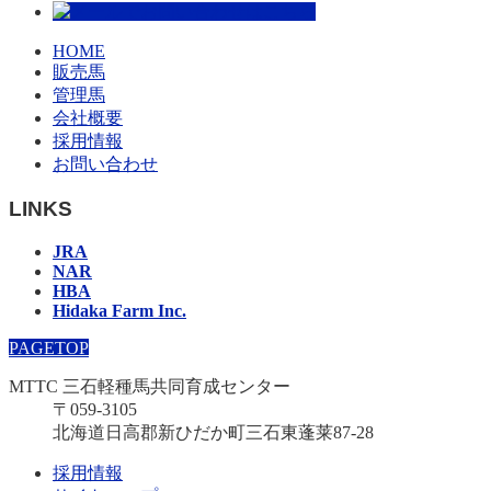
HOME
販売馬
管理馬
会社概要
採用情報
お問い合わせ
LINKS
JRA
NAR
HBA
Hidaka Farm Inc.
PAGETOP
MTTC 三石軽種馬共同育成センター
〒059-3105
北海道日高郡新ひだか町三石東蓬莱87-28
採用情報