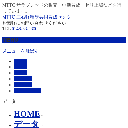
MTTC サラブレッドの販売・中期育成・セリ上場などを行
っています。
MTTC 三石軽種馬共同育成センター
お気軽にお問い合わせください
TEL
0146-33-2300
MENU
メニューを飛ばす
HOME
販売馬
管理馬
会社概要
採用情報
お問い合わせ
データ
HOME
»
データ
»