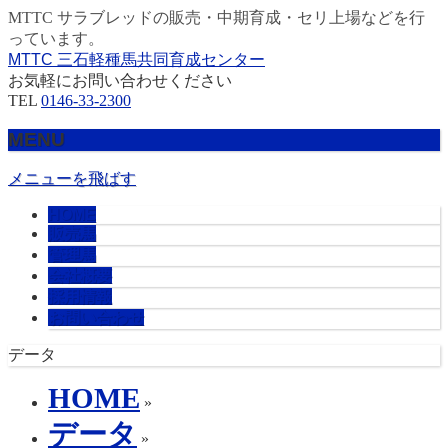
MTTC サラブレッドの販売・中期育成・セリ上場などを行
っています。
MTTC 三石軽種馬共同育成センター
お気軽にお問い合わせください
TEL
0146-33-2300
MENU
メニューを飛ばす
HOME
販売馬
管理馬
会社概要
採用情報
お問い合わせ
データ
HOME
»
データ
»