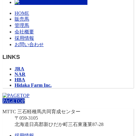
HOME
販売馬
管理馬
会社概要
採用情報
お問い合わせ
LINKS
JRA
NAR
HBA
Hidaka Farm Inc.
PAGETOP
MTTC 三石軽種馬共同育成センター
〒059-3105
北海道日高郡新ひだか町三石東蓬莱87-28
採用情報