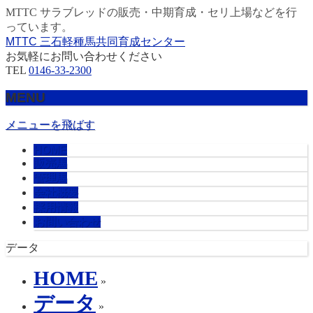
MTTC サラブレッドの販売・中期育成・セリ上場などを行
っています。
MTTC 三石軽種馬共同育成センター
お気軽にお問い合わせください
TEL
0146-33-2300
MENU
メニューを飛ばす
HOME
販売馬
管理馬
会社概要
採用情報
お問い合わせ
データ
HOME
»
データ
»