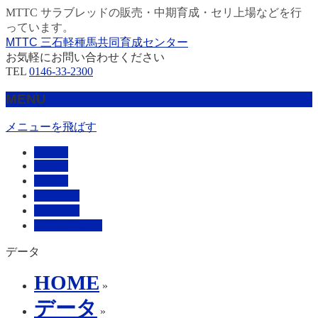
MTTC サラブレッドの販売・中期育成・セリ上場などを行
っています。
MTTC 三石軽種馬共同育成センター
お気軽にお問い合わせください
TEL
0146-33-2300
MENU
メニューを飛ばす
HOME
販売馬
管理馬
会社概要
採用情報
お問い合わせ
データ
HOME
»
データ
»