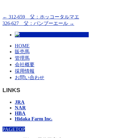
←
312-659 父：ホッコータルマエ
326-627 父：バンブーエール
→
HOME
販売馬
管理馬
会社概要
採用情報
お問い合わせ
LINKS
JRA
NAR
HBA
Hidaka Farm Inc.
PAGETOP