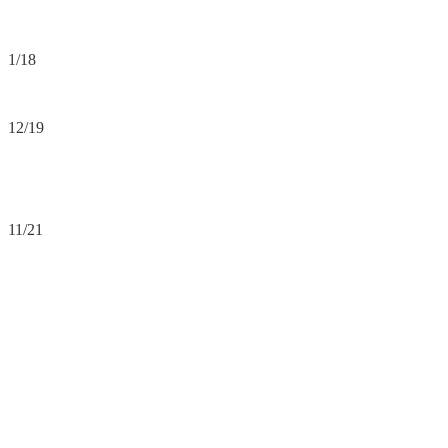
1/18
12/19
11/21