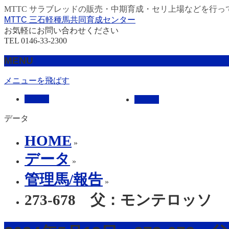
MTTC サラブレッドの販売・中期育成・セリ上場などを行っ
MTTC 三石軽種馬共同育成センター
お気軽にお問い合わせください
TEL 0146-33-2300
MENU
メニューを飛ばす
HOME
販売馬
データ
HOME
»
データ
»
管理馬/報告
»
273-678 父：モンテロッソ