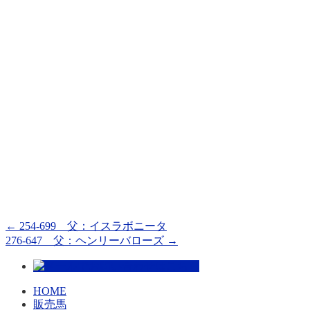
←
254-699 父：イスラボニータ
276-647 父：ヘンリーバローズ
→
HOME
販売馬