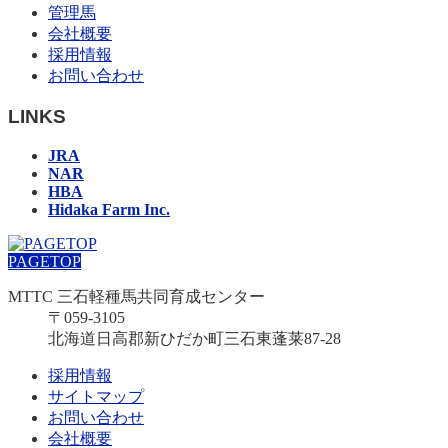
管理馬
会社概要
採用情報
お問い合わせ
LINKS
JRA
NAR
HBA
Hidaka Farm Inc.
PAGETOP
MTTC 三石軽種馬共同育成センター
〒059-3105
北海道日高郡新ひだか町三石東蓬莱87-28
採用情報
サイトマップ
お問い合わせ
会社概要