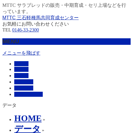
MTTC サラブレッドの販売・中期育成・セリ上場などを行
っています。
MTTC 三石軽種馬共同育成センター
お気軽にお問い合わせください
TEL
0146-33-2300
MENU
メニューを飛ばす
HOME
販売馬
管理馬
会社概要
採用情報
お問い合わせ
データ
HOME
»
データ
»