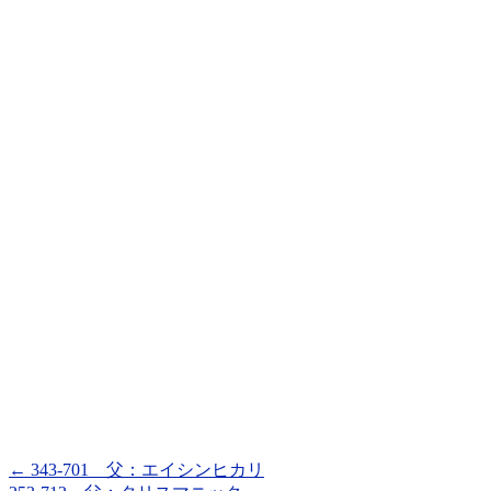
←
343-701 父：エイシンヒカリ