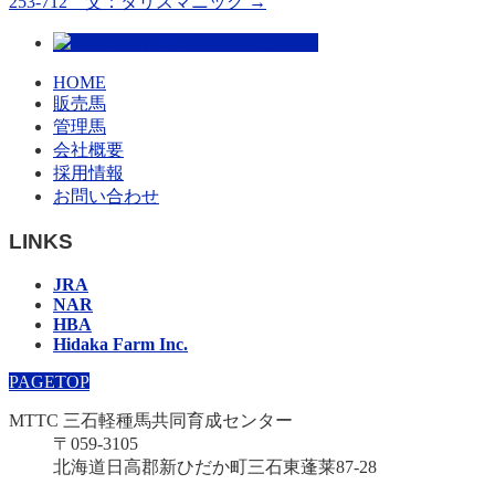
253-712 父：タリスマニック
→
HOME
販売馬
管理馬
会社概要
採用情報
お問い合わせ
LINKS
JRA
NAR
HBA
Hidaka Farm Inc.
PAGETOP
MTTC 三石軽種馬共同育成センター
〒059-3105
北海道日高郡新ひだか町三石東蓬莱87-28