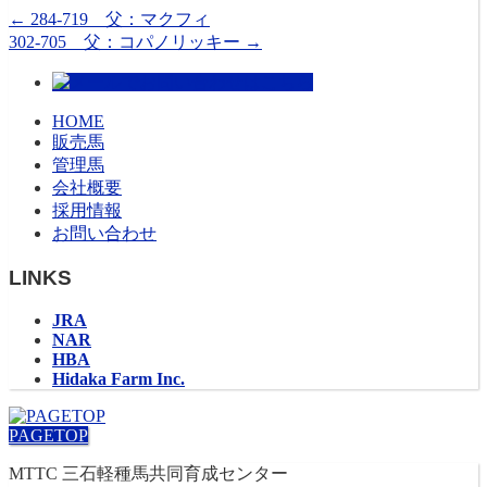
←
284-719 父：マクフィ
302-705 父：コパノリッキー
→
HOME
販売馬
管理馬
会社概要
採用情報
お問い合わせ
LINKS
JRA
NAR
HBA
Hidaka Farm Inc.
PAGETOP
MTTC 三石軽種馬共同育成センター