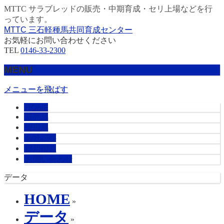
MTTC サラブレッドの販売・中期育成・セリ上場などを行
っています。
MTTC 三石軽種馬共同育成センター
お気軽にお問い合わせください
TEL
0146-33-2300
MENU
メニューを飛ばす
HOME
販売馬
管理馬
会社概要
採用情報
お問い合わせ
データ
HOME
»
データ
»