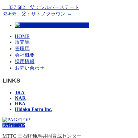
←
337-682 父：シルバーステート
32-665 父：サトノクラウン
→
HOME
販売馬
管理馬
会社概要
採用情報
お問い合わせ
LINKS
JRA
NAR
HBA
Hidaka Farm Inc.
PAGETOP
MTTC 三石軽種馬共同育成センター