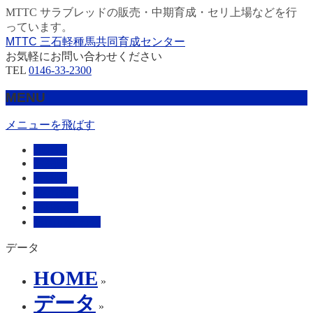
MTTC サラブレッドの販売・中期育成・セリ上場などを行
っています。
MTTC 三石軽種馬共同育成センター
お気軽にお問い合わせください
TEL
0146-33-2300
MENU
メニューを飛ばす
HOME
販売馬
管理馬
会社概要
採用情報
お問い合わせ
データ
HOME
»
データ
»