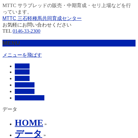
MTTC サラブレッドの販売・中期育成・セリ上場などを行
っています。
MTTC 三石軽種馬共同育成センター
お気軽にお問い合わせください
TEL
0146-33-2300
MENU
メニューを飛ばす
HOME
販売馬
管理馬
会社概要
採用情報
お問い合わせ
データ
HOME
»
データ
»