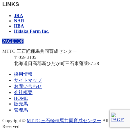
LINKS
JRA
NAR
HBA
Hidaka Farm Inc.
PAGETOP
MTTC 三石軽種馬共同育成センター
〒059-3105
北海道日高郡新ひだか町三石東蓬莱87-28
採用情報
サイトマップ
お問い合わせ
会社概要
HOME
販売馬
管理馬
Copyright ©
MTTC 三石軽種馬共同育成センター
All Rights
Reserved.