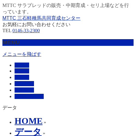
MTTC サラブレッドの販売・中期育成・セリ上場などを行
っています。
MTTC 三石軽種馬共同育成センター
お気軽にお問い合わせください
TEL
0146-33-2300
MENU
メニューを飛ばす
HOME
販売馬
管理馬
会社概要
採用情報
お問い合わせ
データ
HOME
»
データ
»