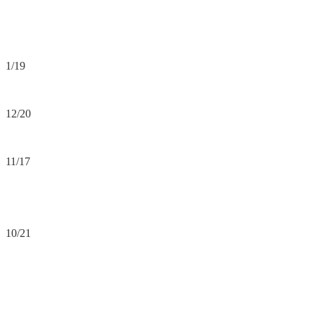
1/19
12/20
11/17
10/21