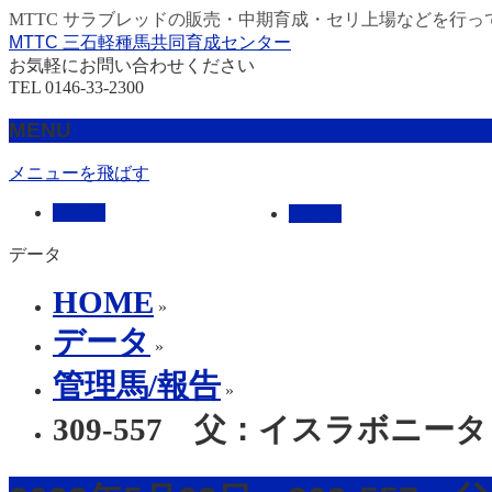
MTTC サラブレッドの販売・中期育成・セリ上場などを行っ
MTTC 三石軽種馬共同育成センター
お気軽にお問い合わせください
TEL 0146-33-2300
MENU
メニューを飛ばす
HOME
販売馬
データ
HOME
»
データ
»
管理馬/報告
»
309-557 父：イスラボニータ