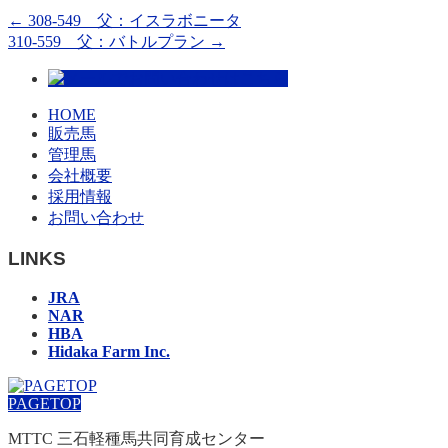
←
308-549 父：イスラボニータ
310-559 父：バトルプラン
→
HOME
販売馬
管理馬
会社概要
採用情報
お問い合わせ
LINKS
JRA
NAR
HBA
Hidaka Farm Inc.
PAGETOP
MTTC 三石軽種馬共同育成センター