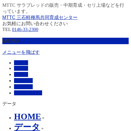
MTTC サラブレッドの販売・中期育成・セリ上場などを行
っています。
MTTC 三石軽種馬共同育成センター
お気軽にお問い合わせください
TEL
0146-33-2300
MENU
メニューを飛ばす
HOME
販売馬
管理馬
会社概要
採用情報
お問い合わせ
データ
HOME
»
データ
»