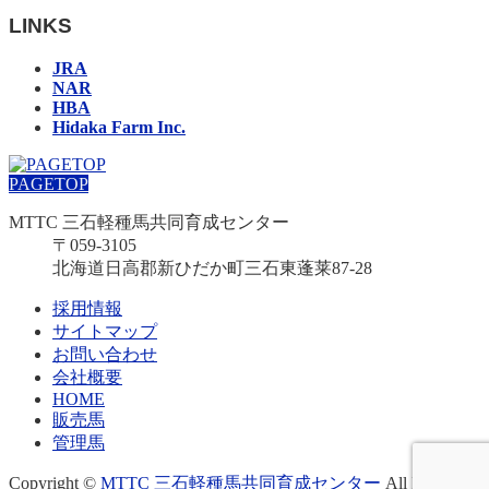
LINKS
JRA
NAR
HBA
Hidaka Farm Inc.
PAGETOP
MTTC 三石軽種馬共同育成センター
〒059-3105
北海道日高郡新ひだか町三石東蓬莱87-28
採用情報
サイトマップ
お問い合わせ
会社概要
HOME
販売馬
管理馬
Copyright ©
MTTC 三石軽種馬共同育成センター
All Rights