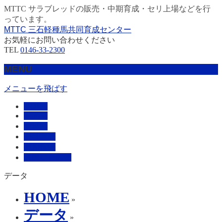
MTTC サラブレッドの販売・中期育成・セリ上場などを行
っています。
MTTC 三石軽種馬共同育成センター
お気軽にお問い合わせください
TEL
0146-33-2300
MENU
メニューを飛ばす
HOME
販売馬
管理馬
会社概要
採用情報
お問い合わせ
データ
HOME
»
データ
»