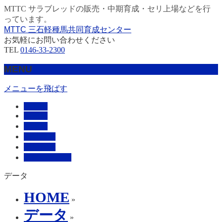
MTTC サラブレッドの販売・中期育成・セリ上場などを行
っています。
MTTC 三石軽種馬共同育成センター
お気軽にお問い合わせください
TEL
0146-33-2300
MENU
メニューを飛ばす
HOME
販売馬
管理馬
会社概要
採用情報
お問い合わせ
データ
HOME
»
データ
»