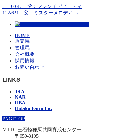
←
10-613 父：フレンチデピュティ
112-621 父：ミスターメロディ
→
HOME
販売馬
管理馬
会社概要
採用情報
お問い合わせ
LINKS
JRA
NAR
HBA
Hidaka Farm Inc.
PAGETOP
MTTC 三石軽種馬共同育成センター
〒059-3105