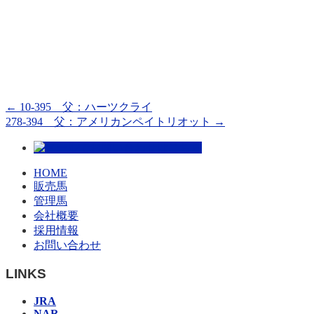
←
10-395 父：ハーツクライ
278-394 父：アメリカンペイトリオット
→
HOME
販売馬
管理馬
会社概要
採用情報
お問い合わせ
LINKS
JRA
NAR