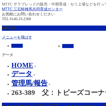
MTTC サラブレッドの販売・中期育成・セリ上場などを行っ
MTTC 三石軽種馬共同育成センター
お気軽にお問い合わせください
TEL 0146-33-2300
MENU
メニューを飛ばす
HOME
販売馬
データ
HOME
»
データ
»
管理馬/報告
»
263-389 父：トビーズコー