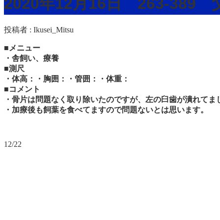
2020年12月16日 263-3
投稿者 :
Ikusei_Mitsu
■メニュー
・舎飼い、療養
■測尺
・体高：・胸囲：・管囲：・体重：
■コメント
・骨片は問題なく取り除いたのですが、左の臼歯が潰れてま
・加療後も飼葉を食べてますので問題ないとは思います。
12/22