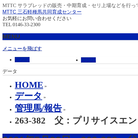
MTTC サラブレッドの販売・中期育成・セリ上場などを行っ
MTTC 三石軽種馬共同育成センター
お気軽にお問い合わせください
TEL 0146-33-2300
MENU
メニューを飛ばす
HOME
販売馬
データ
HOME
»
データ
»
管理馬/報告
»
263-382 父：プリサイスエ