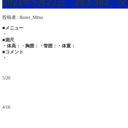
2021年5月23日 263-38
投稿者 :
Ikusei_Mitsu
■メニュー
・
■測尺
・体高：・胸囲：・管囲：・体重：
■コメント
・
5/20
4/16