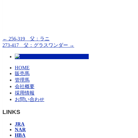
←
256-319 父：ラニ
273-417 父：グラスワンダー
→
HOME
販売馬
管理馬
会社概要
採用情報
お問い合わせ
LINKS
JRA
NAR
HBA