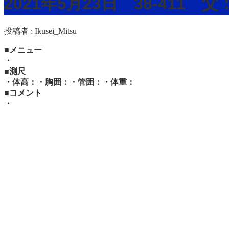
2021年5月23日 38-411
投稿者 :
Ikusei_Mitsu
■メニュー
・
■測尺
・体高：・胸囲：・管囲：・体重：
■コメント
・