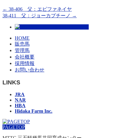
←
38-406 父：エピファネイヤ
38-411 父：ジョーカプチーノ
→
HOME
販売馬
管理馬
会社概要
採用情報
お問い合わせ
LINKS
JRA
NAR
HBA
Hidaka Farm Inc.
PAGETOP
MTTC 三石軽種馬共同育成センター