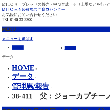
MTTC サラブレッドの販売・中期育成・セリ上場などを行っ
MTTC 三石軽種馬共同育成センター
お気軽にお問い合わせください
TEL 0146-33-2300
MENU
メニューを飛ばす
HOME
販売馬
データ
HOME
»
データ
»
管理馬/報告
»
38-411 父：ジョーカプチー