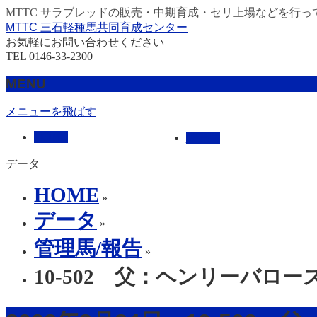
MTTC サラブレッドの販売・中期育成・セリ上場などを行っ
MTTC 三石軽種馬共同育成センター
お気軽にお問い合わせください
TEL 0146-33-2300
MENU
メニューを飛ばす
HOME
販売馬
データ
HOME
»
データ
»
管理馬/報告
»
10-502 父：ヘンリーバロー