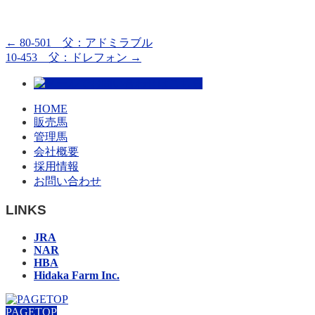
←
80-501 父：アドミラブル
10-453 父：ドレフォン
→
HOME
販売馬
管理馬
会社概要
採用情報
お問い合わせ
LINKS
JRA
NAR
HBA
Hidaka Farm Inc.
PAGETOP