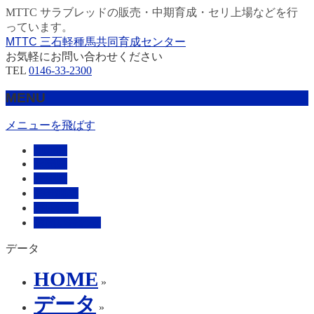
MTTC サラブレッドの販売・中期育成・セリ上場などを行
っています。
MTTC 三石軽種馬共同育成センター
お気軽にお問い合わせください
TEL
0146-33-2300
MENU
メニューを飛ばす
HOME
販売馬
管理馬
会社概要
採用情報
お問い合わせ
データ
HOME
»
データ
»