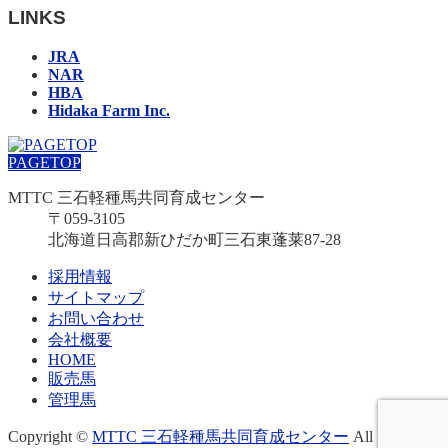
LINKS
JRA
NAR
HBA
Hidaka Farm Inc.
PAGETOP
MTTC 三石軽種馬共同育成センター
〒059-3105
北海道日高郡新ひだか町三石東蓬莱87-28
採用情報
サイトマップ
お問い合わせ
会社概要
HOME
販売馬
管理馬
Copyright ©
MTTC 三石軽種馬共同育成センター
All Rights