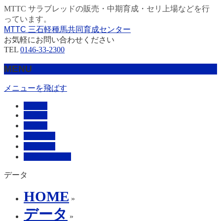
MTTC サラブレッドの販売・中期育成・セリ上場などを行
っています。
MTTC 三石軽種馬共同育成センター
お気軽にお問い合わせください
TEL
0146-33-2300
MENU
メニューを飛ばす
HOME
販売馬
管理馬
会社概要
採用情報
お問い合わせ
データ
HOME
»
データ
»