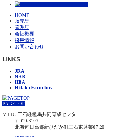
HOME
販売馬
管理馬
会社概要
採用情報
お問い合わせ
LINKS
JRA
NAR
HBA
Hidaka Farm Inc.
PAGETOP
MTTC 三石軽種馬共同育成センター
〒059-3105
北海道日高郡新ひだか町三石東蓬莱87-28