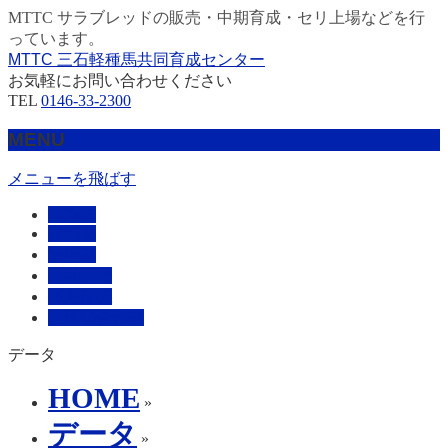
MTTC サラブレッドの販売・中期育成・セリ上場などを行
っています。
MTTC 三石軽種馬共同育成センター
お気軽にお問い合わせください
TEL
0146-33-2300
MENU
メニューを飛ばす
HOME
販売馬
管理馬
会社概要
採用情報
お問い合わせ
データ
HOME
»
データ
»