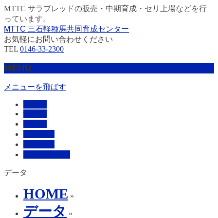
MTTC サラブレッドの販売・中期育成・セリ上場などを行
っています。
MTTC 三石軽種馬共同育成センター
お気軽にお問い合わせください
TEL
0146-33-2300
MENU
メニューを飛ばす
HOME
販売馬
管理馬
会社概要
採用情報
お問い合わせ
データ
HOME
»
データ
»