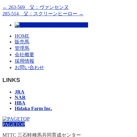
←
263-569 父：ヴァンセンヌ
285-514 父：スクリーンヒーロー
→
HOME
販売馬
管理馬
会社概要
採用情報
お問い合わせ
LINKS
JRA
NAR
HBA
Hidaka Farm Inc.
PAGETOP
MTTC 三石軽種馬共同育成センター